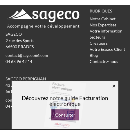
RUBRIQUES
Notre Cabinet
Nos Expertises
Votre information
SAGECO
Secteurs
2 rue des Sports
Créateurs
66500
PRADES
Votre Espace Client
contact@sageco66.com
Blog
04 68 96 42 14
Contactez-nous
SAGECO PERPIGNAN
×
43 avenue Eole
66100
Perpignan
Découvrez notre guide Facturation
contact@sageco66.com
électronique
04 48 50 07 50
Consulter