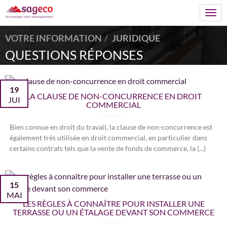
Togg
navi
VOTRE INFORMATION
JURIDIQUE
QUESTIONS RÉPONSES
19
LA CLAUSE DE NON-CONCURRENCE EN DROIT
JUI
COMMERCIAL
Bien connue en droit du travail, la clause de non-concurrence est
également très utilisée en droit commercial, en particulier dans
certains contrats tels que la vente de fonds de commerce, la (...)
15
MAI
LES RÈGLES À CONNAÎTRE POUR INSTALLER UNE
TERRASSE OU UN ÉTALAGE DEVANT SON COMMERCE