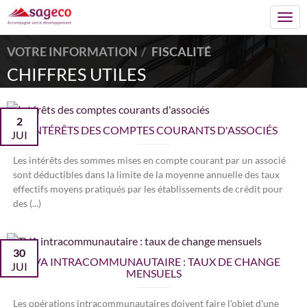
Togg
navi
VOTRE INFORMATION
FISCALITÉ
CHIFFRES UTILES
2
INTÉRÊTS DES COMPTES COURANTS D'ASSOCIÉS
JUI
Les intérêts des sommes mises en compte courant par un associé
sont déductibles dans la limite de la moyenne annuelle des taux
effectifs moyens pratiqués par les établissements de crédit pour
des (...)
30
TVA INTRACOMMUNAUTAIRE : TAUX DE CHANGE
JUI
MENSUELS
Les opérations intracommunautaires doivent faire l'objet d'une